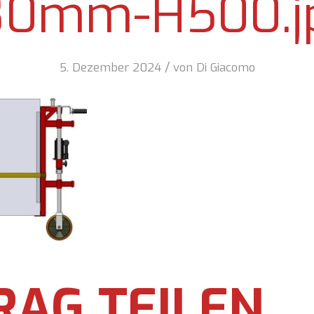
80mm-H500.j
/
5. Dezember 2024
von
Di Giacomo
RAG TEILEN