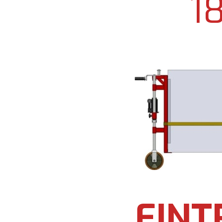
1
EINT