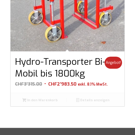
Hydro-Transporter Bi-
Angebot!
Mobil bis 1800kg
Ursprünglicher
Aktueller
CHF
3'315.00
CHF
2'983.50
exkl. 8.1% MwSt.
Preis
Preis
war:
ist:
In den Warenkorb
Details anzeigen
CHF3'315.00
CHF2'983.50.