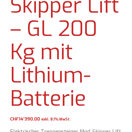
Skipper Lift
– GL 200
Kg mit
Lithium-
Batterie
CHF
14'390.00
exkl. 8.1% MwSt.
Elektrischer Treppensteiger Mod. Skipper Lift